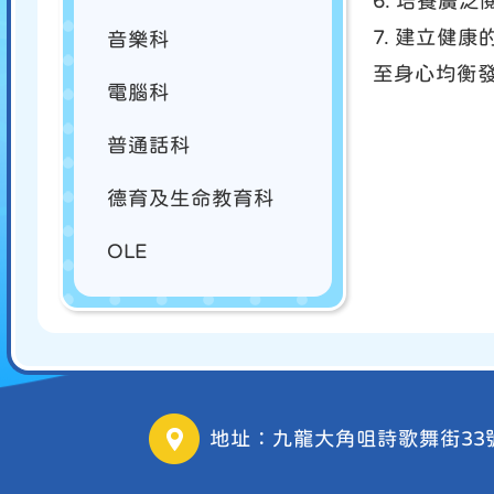
6. 培養廣
7. 建立
音樂科
至身心均衡發
電腦科
普通話科
德育及生命教育科
OLE
地址：九龍大角咀詩歌舞街33