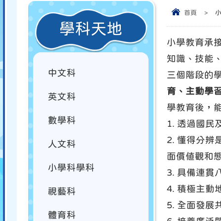
首頁
>
學科天地
小學教育承
知識、技能
中文科
三個階段的
育、主動學習
英文科
學教育後，
數學科
1. 透過國
2. 懂得
人文科
面價值觀和
小學科學科
3. 具備連
4. 積極主
視藝科
5. 全面發
體育科